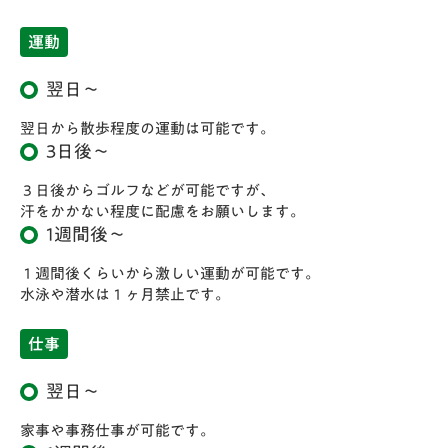
受付時に手術承諾書の提出をお願いします。
運動
手術室に入る前に、散瞳剤などの点眼、血圧測定、診察を
翌日～
行います。
手術前にトイレを済ませてください。
翌日から散歩程度の運動は可能です。
3日後～
手術の説明
３日後からゴルフなどが可能ですが、
汗をかかない程度に配慮をお願いします。
STEP
1週間後～
手術についての説明をしたり、手術前の点
02
眼薬を処方します。可能な限りご家族とご
１週間後くらいから激しい運動が可能です。
一緒にいらして下さい。※30分くらいかか
水泳や潜水は１ヶ月禁止です。
翌々日
ります。
仕事
視力検査を行います。
通常、手術をした翌日、２日目、１週間目、２週間
翌日～
目、翌月から半年後までは月１回の通院が必要です。
家事や事務仕事が可能です。
手術後の合併症がないかどうか、きちんと見えるよう