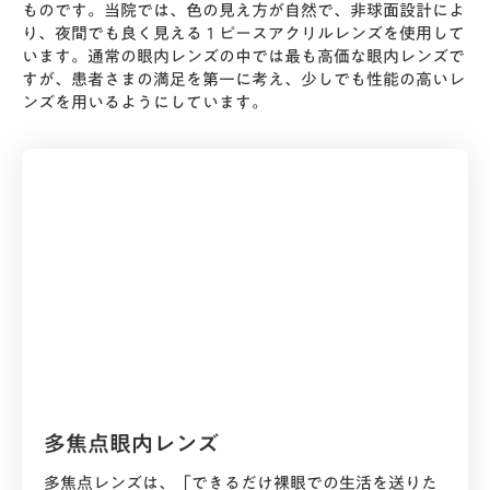
ものです。当院では、色の見え方が自然で、非球面設計によ
り、夜間でも良く見える１ピースアクリルレンズを使用して
います。通常の眼内レンズの中では最も高価な眼内レンズで
すが、患者さまの満足を第一に考え、少しでも性能の高いレ
手術中
ンズを用いるようにしています。
手術中は全身力を抜き、両方の目を楽に開けるようなつも
りで、正面の光をぼんやりと見ていただきます。急に顔や
体を動かすことは危険ですので、もし何か異常を感じるよ
うなことがあれば、言葉でお知らせ下さい。
手術時間は10~15分程度ですが、執刀医の判断で手術に必要
なことをするために、時間がかかることもあります。
付き添いの方は、別室から手術の様子をご覧になることが
できます。
多焦点眼内レンズ
STEP
04
多焦点レンズは、「できるだけ裸眼での生活を送りた