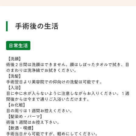
い。前開き、襟無しの服装でお願いします。
来院前に入浴と洗髪は済ませておいてください
手術後は眼帯をしますので、車での来院はお控えください。
手術後の生活
また、安全の為にもなるべく、おひとりではなく付き添いの
手術日決定
方とご一緒にご来院するようにしてください。
日常生活
手術を申し込まれた方は、手術に必要な検
STEP
査を受けて頂きます。お申込み後１ヶ月以
【洗顔】
01
術後２日間は洗顔はできません。顔はしぼったタオルで拭き、目
内にできるように手術日を増やしたりして
のまわりは洗浄綿でお拭きください。
対応しています。眼鏡とお薬手帳をお持ち
翌日
【洗髪】
手術翌日より美容院での仰向けの洗髪は可能です。
の方はご持参ください。
【入浴】
手術翌朝は8:30から9:00の間に眼帯をしたままご来
目に中に水が入らないように注意しながらお入りください。１週
院ください。手術翌日から眼帯装用も不要になりま
間後からは今まで通りご入浴いただけます。
【お化粧】
す。手術翌日から目薬を処方しますので、正しくさし
目の周りは１週間お控えください。
てください。術後の目薬は少しずつ減らしていきます
STEP
【髪染め・パーマ】
02
術後１週間はお控え下さい。
が３ヶ月ほど必要ですので、指示通り点眼してくださ
【飲酒・喫煙】
い。
ご来院
手術当日から可能ですが、軽めにしてください。