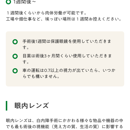
1週間後～
になっているかどうかを確認していきます。
手術直前
STEP
１週間後くらいから肉体労働が可能です。
03
工場や畑仕事など、埃っぽい場所は１週間お控えください。
手術室に入ると血圧計をつけ、目とその周囲を消毒し、仰
向けに寝た状態で顔の上にカバーをかけて手術を行いま
す。目だけの麻酔（局所麻酔）で行いますので、手術中も
手術後1週間は保護眼鏡を使用していただきま
周囲の声は聞こえますし、話をすることも出来ます。
す。
目薬は術後3ヶ月間くらい使用していただきま
す。
車の運転は0.7以上の視力が出ていたら、いつか
らでも構いません。
STEP
手術前の点眼
03
手術３日前から手術当日までの間、抗菌薬
眼内レンズ
の点眼をしていただきます。 １回につき１
～２滴を１日４回点眼してください。手術
当日も点眼を持参してください。
眼内レンズは、白内障手術にかかわる様々な物品や機器の中
でも最も術後の視機能（見え方の質、生活の質）に影響する