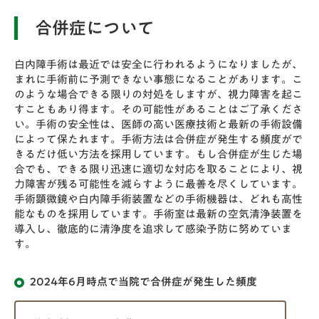
薬をさしたりしないでください。帰宅後も転倒やふらつき
合併症について
に注意して、できるだけ安静にしてください。
白内障手術は最近では安全に行われるようになりましたが、
まれに手術前に予測できない事態になることがあります。こ
のような場合できる限りの対処をしますが、視力障害を起こ
すこともあり得ます。その可能性があることはご了承くださ
い。手術の安全性は、医師の高い医療技術と最新の手術設備
によって保たれます。手術方法は合併症が発生する頻度がで
きるだけ低い方法を採用しています。もし合併症が生じた場
合でも、できる限り迅速に適切な対応を取ることにより、視
力障害が残る可能性を減らすように最善を尽くしています。
手術顕微鏡や白内障手術装置などの手術機器は、どれも高性
能なものを採用しています。手術室は最新の空気清浄装置を
導入し、徹底的に清浄度を追求して感染予防に努めていま
す。
2024年6月時点で当院で合併症が発生した頻度