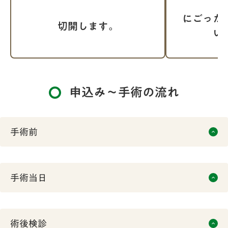
にごった
切開します。
い
申込み～手術の流れ
手術前
keyboard_arrow_up
STEP
01
手術当日
keyboard_arrow_up
指定いたしましたお時間に必ずご来院下さい。
手術当日の朝食、昼食は通常通りでかまいません。常用薬
術後検診
は、普段通り服用してください。お化粧はしないでくださ
keyboard_arrow_up