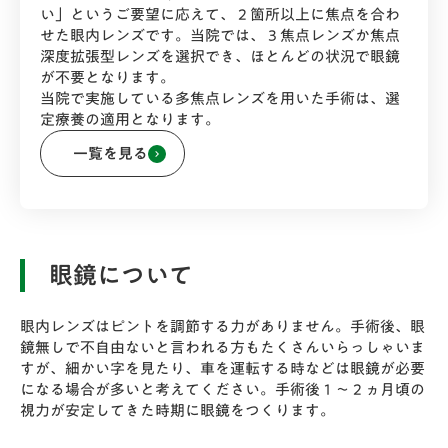
い」というご要望に応えて、２箇所以上に焦点を合わ
せた眼内レンズです。当院では、３焦点レンズか焦点
深度拡張型レンズを選択でき、ほとんどの状況で眼鏡
が不要となります。
当院で実施している多焦点レンズを用いた手術は、選
定療養の適用となります。
一覧を見る
keyboard_arrow_right
手術直後
眼鏡について
手術終了後、１０分程度は、椅子に座って安静にしてくだ
さい。スタッフから手術後の注意事項などの説明を受け、
眼内レンズはピントを調節する力がありません。手術後、眼
帰宅できます。来院から帰宅まで、１時間半から２時間く
鏡無しで不自由ないと言われる方もたくさんいらっしゃいま
らいかかります。
すが、細かい字を見たり、車を運転する時などは眼鏡が必要
手術後は、普段通りに飲食を行って大丈夫です。ただし、
になる場合が多いと考えてください。手術後１～２ヵ月頃の
視力が安定してきた時期に眼鏡をつくります。
飲酒は軽めにしてください。
翌日来院されるまで、眼帯をはずしたり、手術した目に目