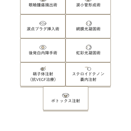
眼瞼腫瘍摘出術
涙小管形成術
涙点プラグ挿入術
網膜光凝固術
後発白内障手術
虹彩光凝固術
硝子体注射
ステロイドテノン
（抗VEGF治療）
嚢内注射
ボトックス注射