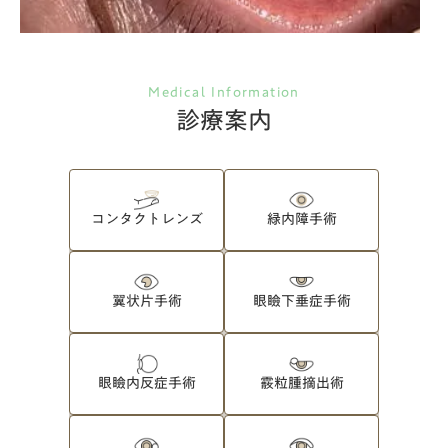
Medical Information
診療案内
コンタクトレンズ
緑内障手術
翼状片手術
眼瞼下垂症手術
眼瞼内反症手術
霰粒腫摘出術